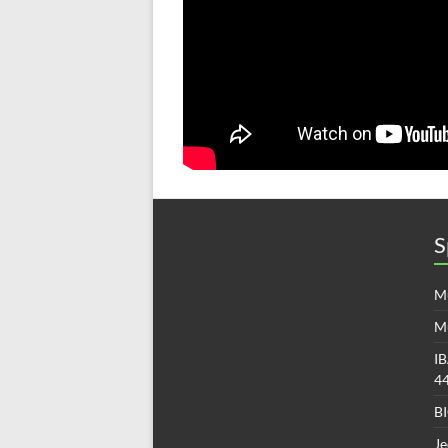
S
Mü
M
IB
4
B
Je