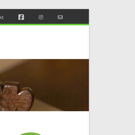
kt
Münchener
Schachstift
Fördern
durch
Schach