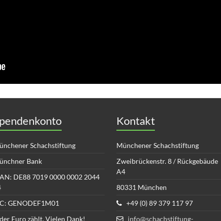
pendenkonto
Kontakt
nchener Schachstiftung
Münchener Schachstiftung
ünchner Bank
Zweibrückenstr. 8 / Rückgebäude
A4
AN: DE88 7019 0000 0002 2044
4
80331 München
IC: GENODEF1M01
+49 (0) 89 379 117 97
der Euro zählt. Vielen Dank!
info@schachstiftung-