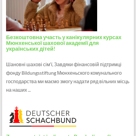
Безкоштовна участь у канікулярних курсах
Мюнхенської шахової академії для
українських дітей!
Шановні шахові сім‘ї, Завдяки фінансовій підтримці
фонду Bildungsstiftung Мюнхеньского комунального
господарства ми маємо змогу надати ряд вільних місць
на наших ...