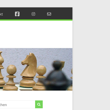
kt
Münchener
Schachstift
Fördern
durch
Schach