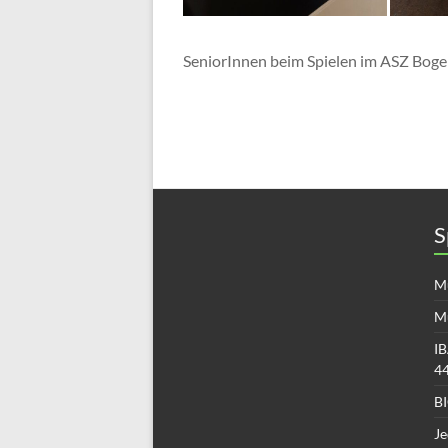
SeniorInnen beim Spielen im ASZ Bog
S
Mü
M
IB
4
B
Je