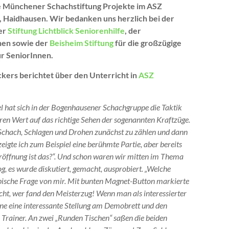
e Münchener Schachstiftung Projekte im ASZ
 Haidhausen. Wir bedanken uns herzlich bei der
der
Stiftung Lichtblick Seniorenhilfe
, der
hen sowie der
Beisheim Stiftung
für die großzügige
r SeniorInnen.
kers berichtet über den Unterricht in
ASZ
el hat sich in der Bogenhausener Schachgruppe die Taktik
deren Wert auf das richtige Sehen der sogenannten Kraftzüge.
 Schach, Schlagen und Drohen zunächst zu zählen und dann
eigte ich zum Beispiel eine berühmte Partie, aber bereits
röffnung ist das?“. Und schon waren wir mitten im Thema
og, es wurde diskutiert, gemacht, ausprobiert. „Welche
typische Frage von mir. Mit bunten Magnet-Button markierte
echt, wer fand den Meisterzug! Wenn man als interessierter
ne eine interessante Stellung am Demobrett und den
Trainer. An zwei „Runden Tischen“ saßen die beiden