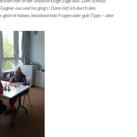
eckten hier in der Analyse kluge Züge aus! Zum Schluss
 Gegner aus und los ging’s! Dann lief ich durch den
les gelernt haben, beantwortete Fragen oder gab Tipps – aber