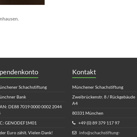
enhausen.
pendenkonto
Kontakt
nchener Schachstiftung
Münchener Schachstiftung
ünchner Bank
Zweibrückenstr. 8 / Rückgebäude
A4
AN: DE88 7019 0000 0002 2044
4
80331 München
IC: GENODEF1M01
+49 (0) 89 379 117 97
der Euro zählt. Vielen Dank!
info@schachstiftung-