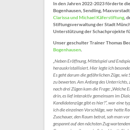
In den Jahren 2022-2023 förderte di
Bogenhausen, Sendling, Maxvorstadt,
Clarissa und Michael Käferstiftung
, 
Stiftungsverwaltung der Stadt Münc
Unterstützung der Schachprojekte fü
Unser geschulter Trainer Thomas Bec
Bogenhausen
.
„Neben Eröffnung, Mittelspiel und Endspi
herauskristallisiert. Hier legte ich beson
Es geht darum die gefährlichen Züge, wie
zu bewerten. Am Anfang des Unterrichts, z
nach drei Zügen kam die Frage: „Welche E
drin, es lief interaktiv gemeinsam im Dial
Kandidatenzüge gibt es hier?“, war eine 
ich die einzelnen Vorschläge, wer hatte R
Zuschauer, den Raum betrat, sah man vor
gespannt auf den nächsten Zug wartenden 