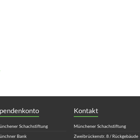
e
pendenkonto
Kontakt
nchener Schachstiftung
Münchener Schachstiftung
ünchner Bank
Zweibrückenstr. 8 / Rückgebäude