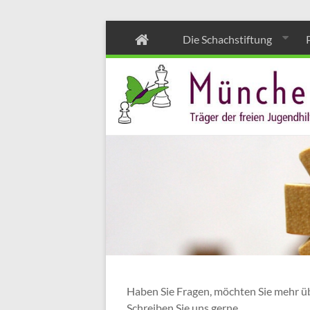
Zum
Die Schachstiftung
Inhalt
wechseln
Haben Sie Fragen, möchten Sie mehr üb
Schreiben Sie uns gerne.