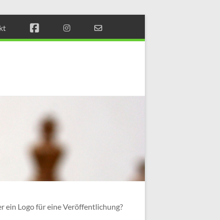
kt
Münchener
Schachstift
Fördern
durch
Schach
 ein Logo für eine Veröffentlichung?