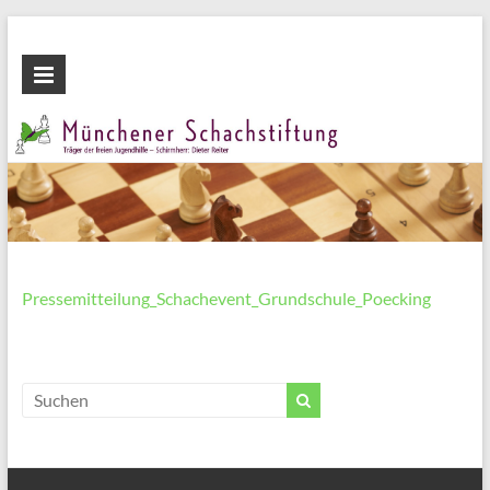
Zum
Inhalt
Münchener
wechseln
Schachstiftung
Fördern
durch
Schach
Pressemitteilung_Schachevent_Grundschule_Poecking