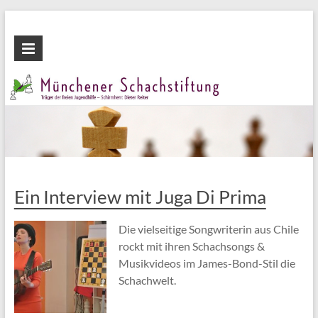
Zum
Inhalt
Münchener
wechseln
Schachstiftung
Fördern
durch
Schach
Ein Interview mit Juga Di Prima
Die vielseitige Songwriterin aus Chile
rockt mit ihren Schachsongs &
Musikvideos im James-Bond-Stil die
Schachwelt.