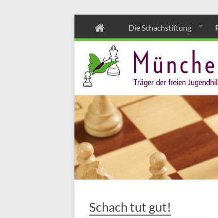
Zum
Die Schachstiftung
Inhalt
wechseln
Schach tut gut!