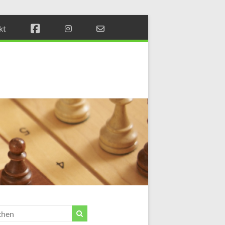
kt
Münchener
Schachstift
Fördern
durch
Schach