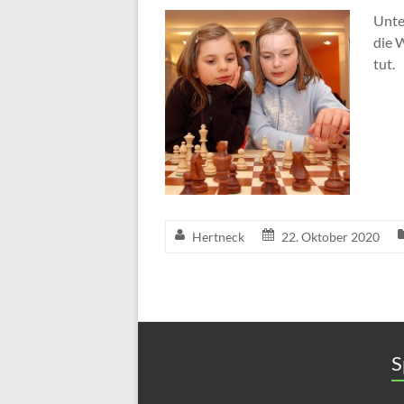
Unte
die 
tut.
Hertneck
22. Oktober 2020
S