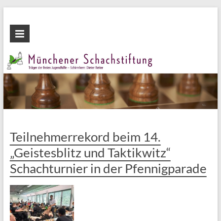
Zum
Inhalt
Münchener
wechseln
Schachstiftung
Fördern
durch
Schach
Teilnehmerrekord beim 14.
„Geistesblitz und Taktikwitz“
Schachturnier in der Pfennigparade