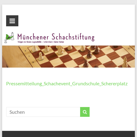
Zum
Inhalt
Münchener
wechseln
Schachstiftung
Fördern
durch
Schach
Pressemitteilung_Schachevent_Grundschule_Schererplatz