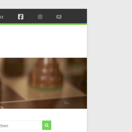
kt
Münchener
Schachstift
Fördern
durch
Schach