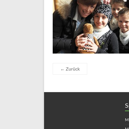
← Zurück
S
Mü
M