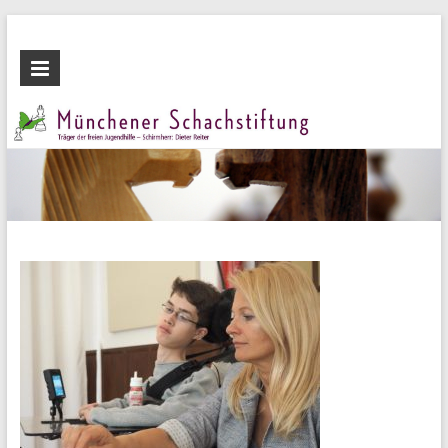
Zum
Inhalt
Münchener
wechseln
Schachstiftung
Fördern
durch
Schach