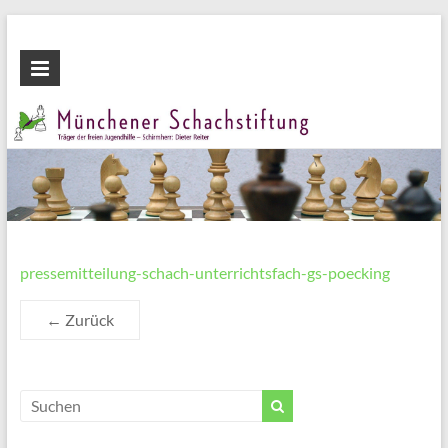
Zum
Inhalt
Münchener
wechseln
Schachstiftung
Fördern
durch
Schach
pressemitteilung-schach-unterrichtsfach-gs-poecking
← Zurück