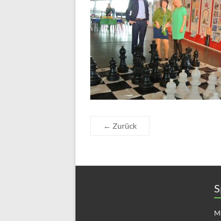
← Zurück
S
Mü