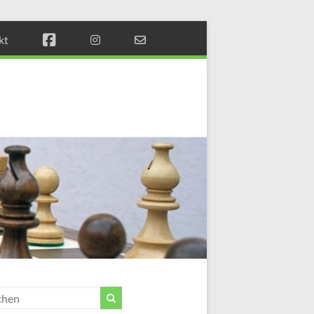
kt
Münchener
Schachstift
Fördern
durch
Schach