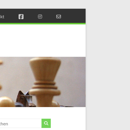
kt
Münchener
Schachstift
Fördern
durch
Schach