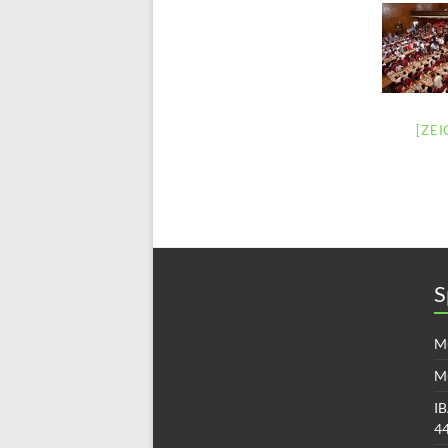
[ZE
S
Mü
M
IB
4