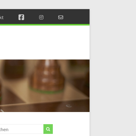
kt
Münchener
Schachstift
Fördern
durch
Schach