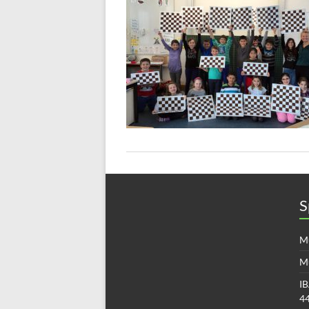
S
Mü
M
IB
4