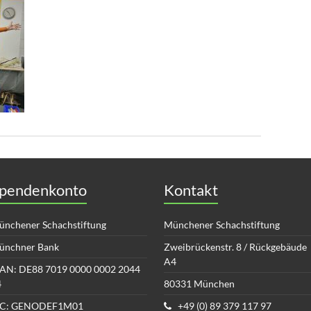
pendenkonto
Kontakt
nchener Schachstiftung
Münchener Schachstiftung
ünchner Bank
Zweibrückenstr. 8 / Rückgebäude
A4
AN: DE88 7019 0000 0002 2044
4
80331 München
IC: GENODEF1M01
+49 (0) 89 379 117 97