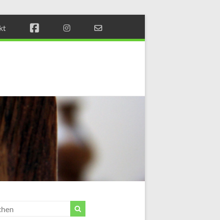
kt
Münchener
Schachstift
Fördern
durch
Schach