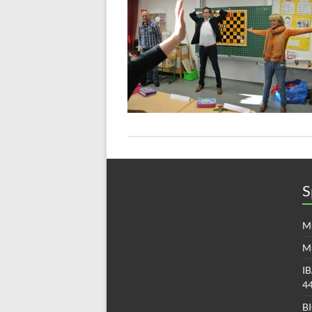
S
Mü
M
IB
4
B