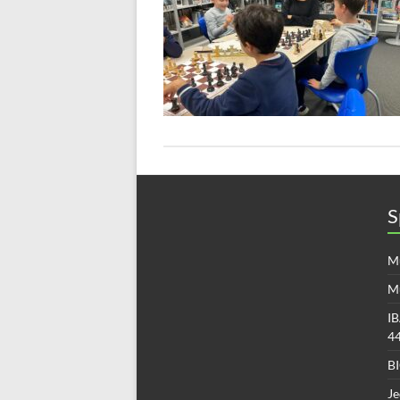
S
Mü
M
IB
4
B
Je