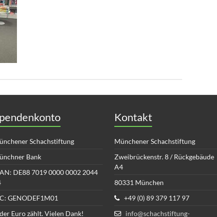
pendenkonto
Kontakt
nchener Schachstiftung
Münchener Schachstiftung
ünchner Bank
Zweibrückenstr. 8 / Rückgebäude
A4
AN: DE88 7019 0000 0002 2044
4
80331 München
IC: GENODEF1M01
+49 (0) 89 379 117 97
der Euro zählt. Vielen Dank!
info@schachstiftung-