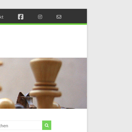
kt
Münchener
Schachstift
Fördern
durch
Schach