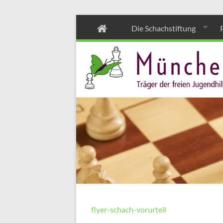
Zum
Die Schachstiftung
Inhalt
wechseln
flyer-schach-vorurteil