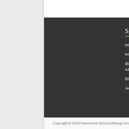
S
Mü
M
IB
4
B
Je
Copyright © 2026
Münchener Schachstiftung
| Er