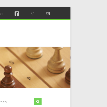
kt
Münchener
Schachstift
Fördern
durch
Schach