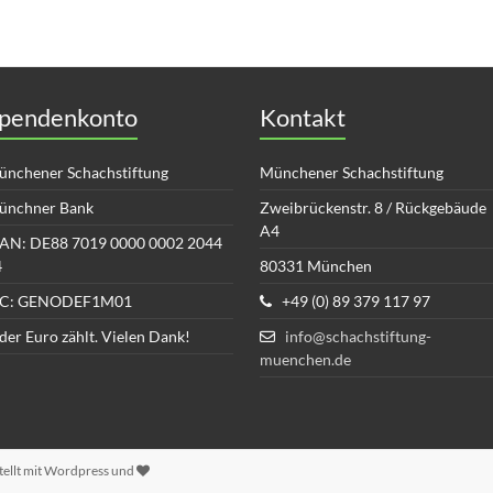
pendenkonto
Kontakt
nchener Schachstiftung
Münchener Schachstiftung
ünchner Bank
Zweibrückenstr. 8 / Rückgebäude
A4
AN: DE88 7019 0000 0002 2044
4
80331 München
IC: GENODEF1M01
+49 (0) 89 379 117 97
der Euro zählt. Vielen Dank!
info@schachstiftung-
muenchen.de
stellt mit Wordpress und