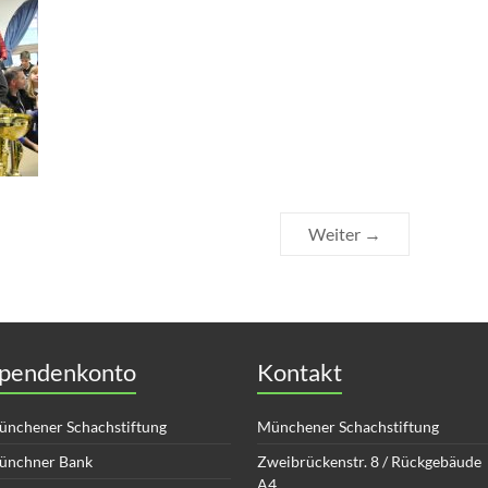
Weiter →
pendenkonto
Kontakt
nchener Schachstiftung
Münchener Schachstiftung
ünchner Bank
Zweibrückenstr. 8 / Rückgebäude
A4