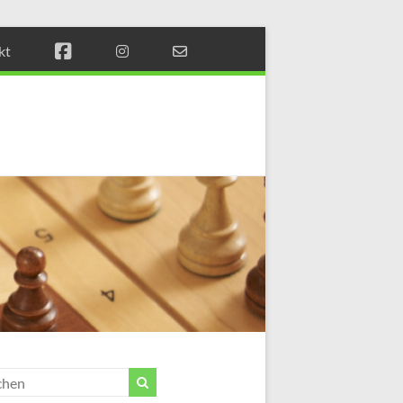
kt
Münchener
Schachstift
Fördern
durch
Schach