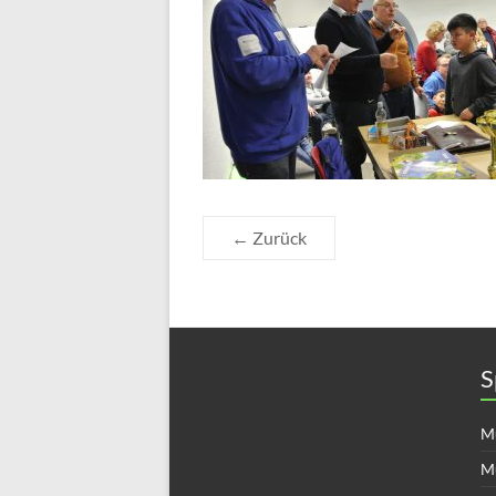
← Zurück
S
Mü
M