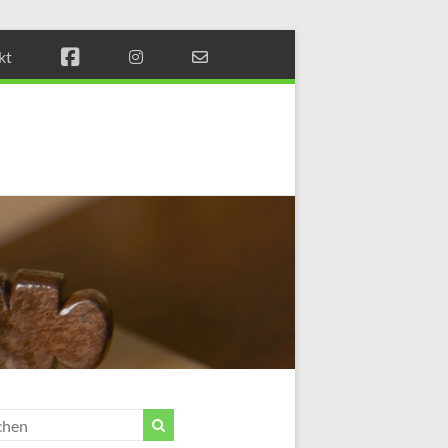
kt
Münchener
Schachstift
Fördern
durch
Schach