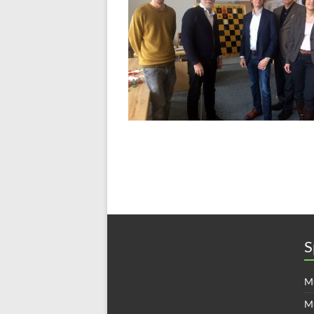
S
Mü
M