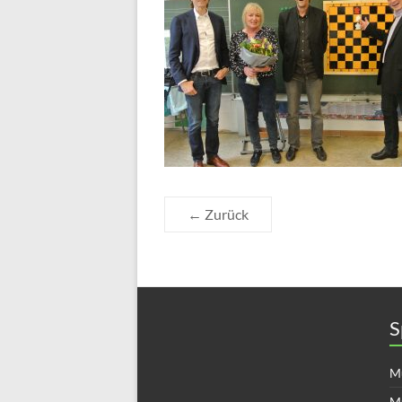
← Zurück
S
Mü
M