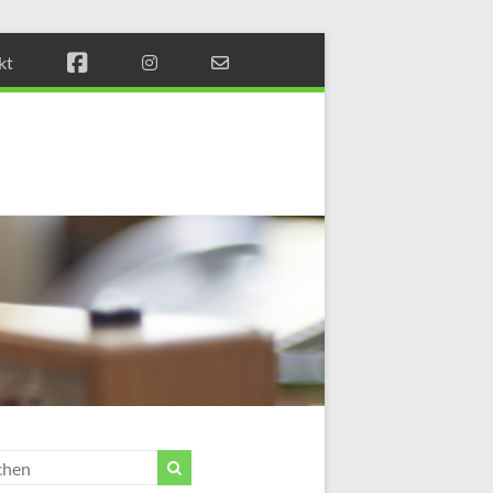
kt
Münchener
Schachstift
Fördern
durch
Schach