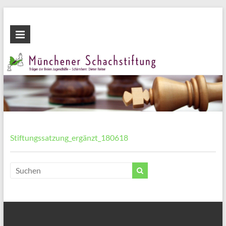
Zum
Inhalt
Münchener
wechseln
Schachstiftung
Fördern
durch
Schach
Stiftungssatzung_ergänzt_180618