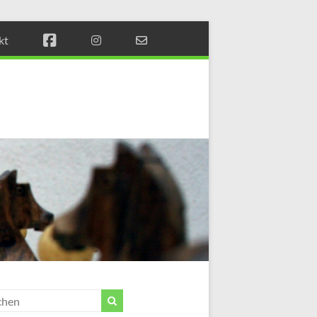
kt
Münchener
Schachstift
Fördern
durch
Schach