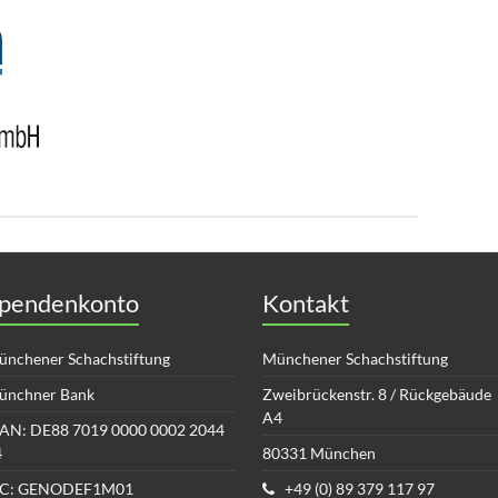
pendenkonto
Kontakt
nchener Schachstiftung
Münchener Schachstiftung
ünchner Bank
Zweibrückenstr. 8 / Rückgebäude
A4
AN: DE88 7019 0000 0002 2044
4
80331 München
IC: GENODEF1M01
+49 (0) 89 379 117 97