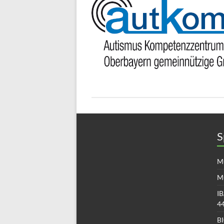
S
Mü
M
IB
4
B