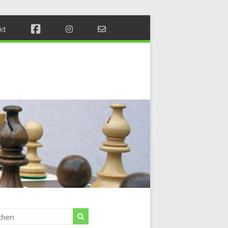
kt
Münchener
Schachstift
Fördern
durch
Schach