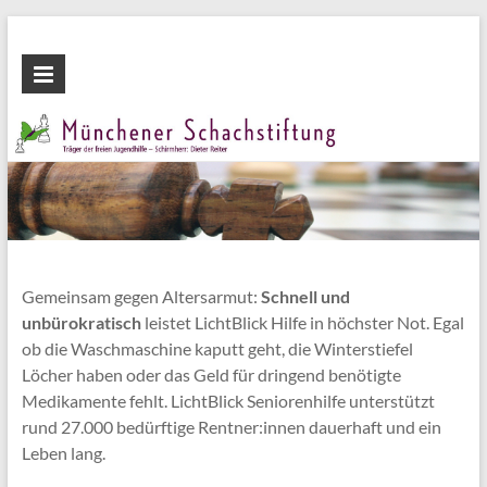
Zum
Inhalt
Münchener
wechseln
Schachstiftung
Fördern
durch
Schach
Gemeinsam gegen Altersarmut:
Schnell und
unbürokratisch
leistet LichtBlick Hilfe in höchster Not. Egal
ob die Waschmaschine kaputt geht, die Winterstiefel
Löcher haben oder das Geld für dringend benötigte
Medikamente fehlt. LichtBlick Seniorenhilfe unterstützt
rund 27.000 bedürftige Rentner:innen dauerhaft und ein
Leben lang.