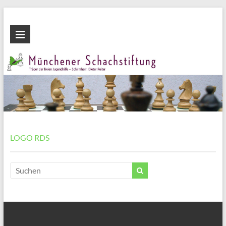
Zum
Inhalt
Münchener
wechseln
Schachstiftung
Fördern
durch
Schach
LOGO RDS