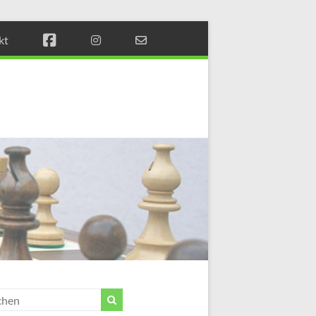
kt
Münchener
Schachstift
Fördern
durch
Schach