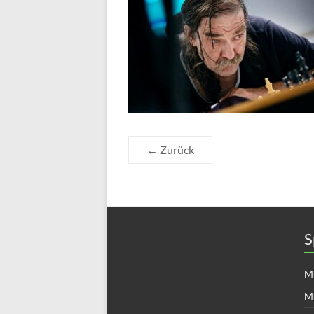
← Zurück
S
Mü
M