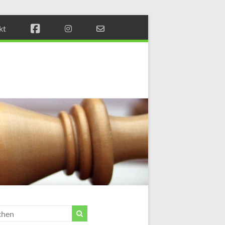
kt
Münchener
Schachstift
Fördern
durch
Schach