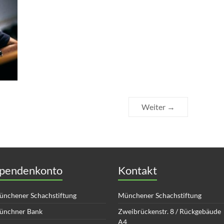
Weiter →
pendenkonto
Kontakt
nchener Schachstiftung
Münchener Schachstiftung
ünchner Bank
Zweibrückenstr. 8 / Rückgebäude
A4