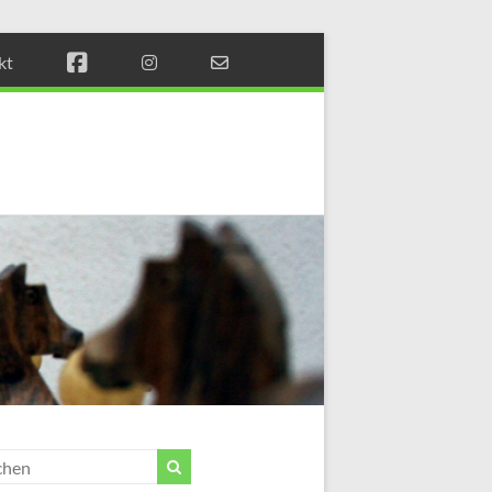
kt
Münchener
Schachstift
Fördern
durch
Schach