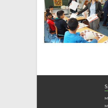
S
Mü
M