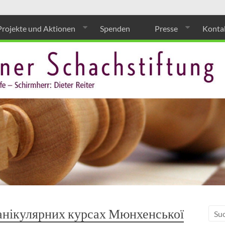
Projekte und Aktionen
Spenden
Presse
Konta
канікулярних курсах Мюнхенської