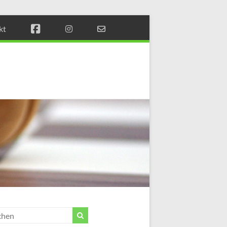
kt
Münchener
Schachstift
Fördern
durch
Schach