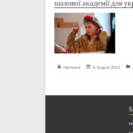
шахової академії для ук
Hertneck
8. August 2023
S
Mü