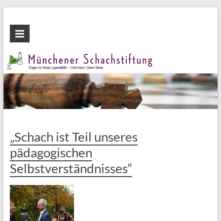
Zum
Inhalt
Münchener
wechseln
Schachstiftung
Fördern
durch
Schach
„Schach ist Teil unseres
pädagogischen
Selbstverständnisses“