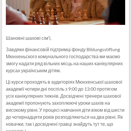
Шановні шахові сім‘ї,
Завдяки фінансовій підтримці фонду Bildungsstiftung
Мюнхеньского комунального господарства ми маємо
змогу надати ряд вільних місць на наших канікулярних
курсах українським дітям.
Ці курси проходять в аудиторіях Мюнхенської шахової
академії чотири дні поспіль з 9:00 до 13:00 протягом
усіх канікулярних тижнів. Досвідчені тренери шахової
академії пропонують захоплюючі уроки шахів на
високому рівні. У процесі навчання діти віком від шести
до чотирнадцяти років розподіляються на два рівні. Як
новачки, так і досвідчені гравці знайдуть тут те, що
шукають!