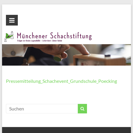
Zum
Inhalt
Münchener
wechseln
Schachstiftung
Fördern
durch
Schach
Pressemitteilung_Schachevent_Grundschule_Poecking