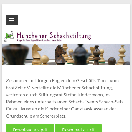
Zum
Inhalt
Münchener
wechseln
Schachstiftung
Fördern
durch
Schach
Zusammen mit Jürgen Engler, dem Geschäftsführer vom
brotZeit e.V., verteilte die Münchener Schachstiftung,
vertreten durch Stiftungsrat Stefan Kindermann, im
Rahmen eines unterhaltsamen Schach-Events Schach-Sets
für zu Hause an die Kinder einer Ganztagsklasse an der
Grundschule am Schererplatz.
Download als pdf
Download als rtf