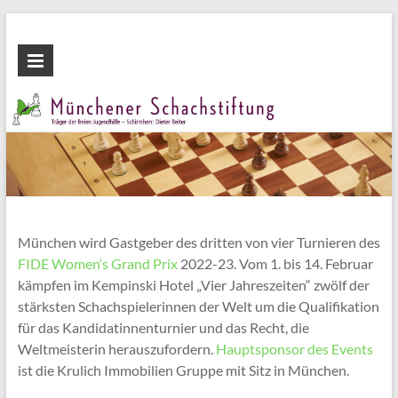
Zum
Inhalt
Münchener
wechseln
Schachstiftung
Fördern
durch
Schach
München wird Gastgeber des dritten von vier Turnieren des
FIDE Women‘s Grand Prix
2022-23. Vom 1. bis 14. Februar
kämpfen im Kempinski Hotel „Vier Jahreszeiten“ zwölf der
stärksten Schachspielerinnen der Welt um die Qualifikation
für das Kandidatinnenturnier und das Recht, die
Weltmeisterin herauszufordern.
Hauptsponsor des Events
ist die Krulich Immobilien Gruppe mit Sitz in München.