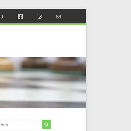
kt
Münchener
Schachstift
Fördern
durch
Schach