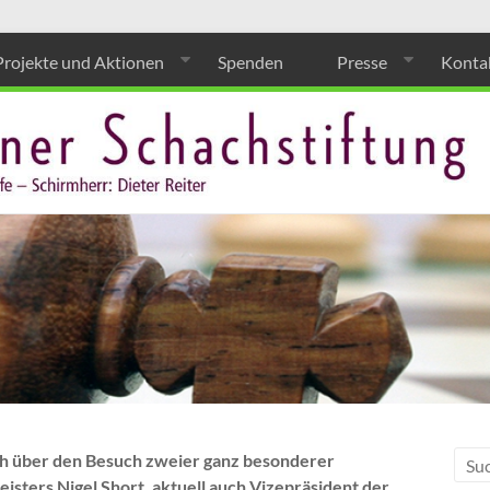
Projekte und Aktionen
Spenden
Presse
Konta
ch über den Besuch zweier ganz besonderer
isters Nigel Short, aktuell auch Vizepräsident der