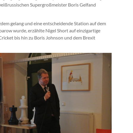
 weißrussischen Supergroßmeister Boris Gelfand
zdem gelang und eine entscheidende Station auf dem
w wurde, erzählte Nigel Short auf einzigartige
Cricket bis hin zu Boris Johnson und dem Brexit