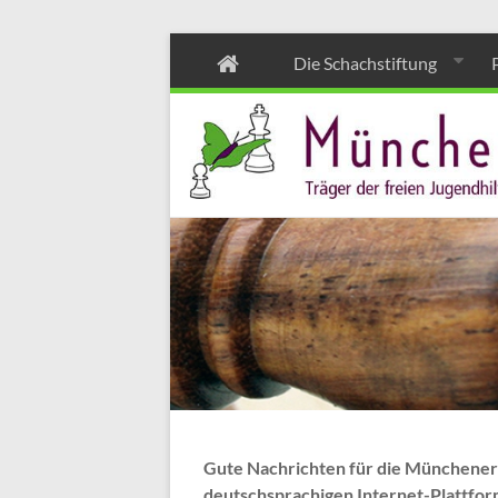
Zum
Die Schachstiftung
Inhalt
wechseln
Gute Nachrichten für die Münchener 
deutschsprachigen Internet-Plattform