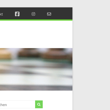
kt
Münchener
Schachstift
Fördern
durch
Schach