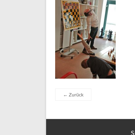
← Zurück
S