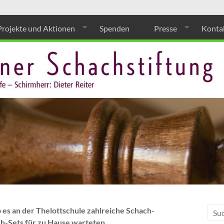
Projekte und Aktionen
Spenden
Presse
Konta
 es an der Thelottschule zahlreiche Schach-
ch-Sets für zu Hause warteten.