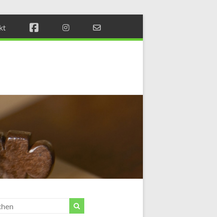
kt
Münchener
Schachstift
Fördern
durch
Schach