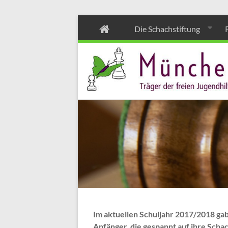
Zum
Die Schachstiftung
Inhalt
wechseln
Im aktuellen Schuljahr 2017/2018 gab
Anfänger, die gespannt auf ihre Scha