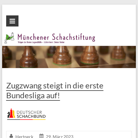
Zum
Inhalt
Münchener
wechseln
Schachstiftung
Fördern
durch
Schach
Zugzwang steigt in die erste
Bundesliga auf!
Hertneck
29. März 2023