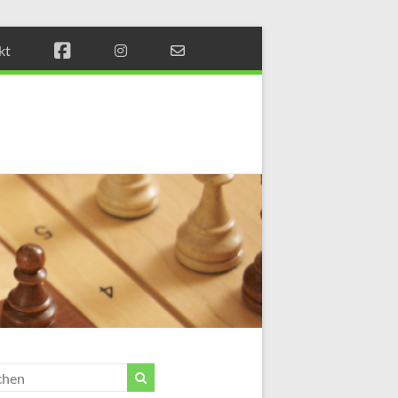
kt
Münchener
Schachstift
Fördern
durch
Schach