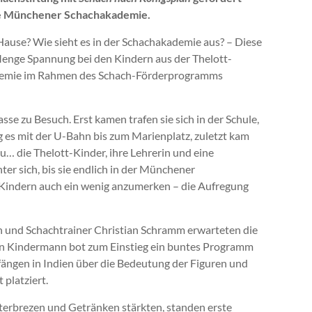
ie Münchener Schachakademie.
ause? Wie sieht es in der Schachakademie aus? – Diese
Menge Spannung bei den Kindern aus der Thelott-
ademie im Rahmen des Schach-Förderprogramms
sse zu Besuch. Erst kamen trafen sie sich in der Schule,
g es mit der U-Bahn bis zum Marienplatz, zuletzt kam
u… die Thelott-Kinder, ihre Lehrerin und eine
ter sich, bis sie endlich in der Münchener
Kindern auch ein wenig anzumerken – die Aufregung
 und Schachtrainer Christian Schramm erwarteten die
an Kindermann bot zum Einstieg ein buntes Programm
ängen in Indien über die Bedeutung der Figuren und
 platziert.
utterbrezen und Getränken stärkten, standen erste