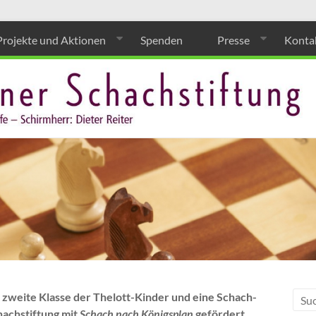
Projekte und Aktionen
Spenden
Presse
Konta
e zweite Klasse der Thelott-Kinder und eine Schach-
achstiftung mit
Schach nach Königsplan
gefördert