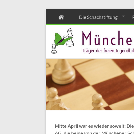
Zum
Die Schachstiftung
Inhalt
wechseln
Mitte April war es wieder soweit: Di
AG, die beide von der Münchener Sch