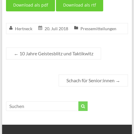
Download als pdf
Download als rtf
Hertneck
20. Juli 2018
Pressemitteilungen
←
10 Jahre Geistesblitz und Taktikwitz
Schach für Senior:innen
→